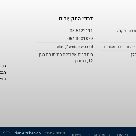
דרכי התקשרות
חדשה מקבלן
03-6122111
054-3001879
כישת דירת מגורים
elad@weislaw.co.il
לן
בית דרום אפריקה רח׳ מנחם בגין
12, רמת גן
הטי
הגבו
מעיד
קידום אתרים SEO –
danielzrihen.co.il
|
ב
כל הזכויות שמורות © עו"ד אלעד וייסטוך