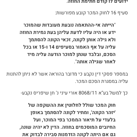
ידועים לו קודם חתימת החוזה
.
סעיף 16 לחוק המכר קובע מפורשות:
"
הייתה אי-ההתאמה נובעת מעובדות שהמוכר
ידע או היה עליו לדעת עליהן בעת גמירת החוזה
ולא גילה אותן לקונה, זכאי הקונה להסתמך
עליה על אף האמור בסעיפים 14 ו-15 או בכל
הסכם, ובלבד שנתן למוכר הודעה עליה מיד
לאחר שגילה אותה
".
במספר פסקי דין נקבע כי מדובר בהוראה אשר לא ניתן להתנות
עליה במסגרת הסכם המכר.
כך למשל בע"א 8068/11 אורי עיני נ' חן שיפריס נקבע-
חוק המכר שולל לחלוטין את ההשקפה של
'יזהר הקונה', ומתיר לקונה להסתמך באופן
בלעדי על תיאור הממכר בפי המוכר, ועל
החיובים המוסכמים בחוזה. הדין לא יהיה שונה,
גם אם היתה לקונה הזדמנות סבירה לבדוק את