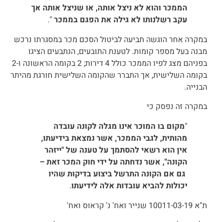
הממכר והוא לא ניצל אותה, או שניצל אותה אך
עקב רשלנותו לא גילה את הפגם בממכר
".
במקרה אחר הוגשה תביעה לביטול הסכם מכר במסגרתו נרכש
מבנה בעל מספר קומות. לטענת התובעים, הנתבעים הציגו
בפניהם מצג לפיו הממכר כולל 4 דירות; 2 בקומה הראשונה ו-2
בקומה השלישית, אך התברר שהקומה השלישית חורגת מהיתר
הבנייה.
במקרה זה נפסק כי
"
מקום בו המוכר אינו מגלה לקונה עובדה
מהותית, לגבי הממכר, אשר נמצאת בידיעתו,
אין הוא רשאי להסתמך על טענה של "ייזהר
הקונה", אשר נדחתה על ידי חוק המכר זאת –
גם אם הקונה התרשל ביצוע בדיקות שהיו
יכולות להביא עובדות אלה לידיעתו
.
ת"א 10011-03-19 שנייר ואח' נ' קראוס ואח'