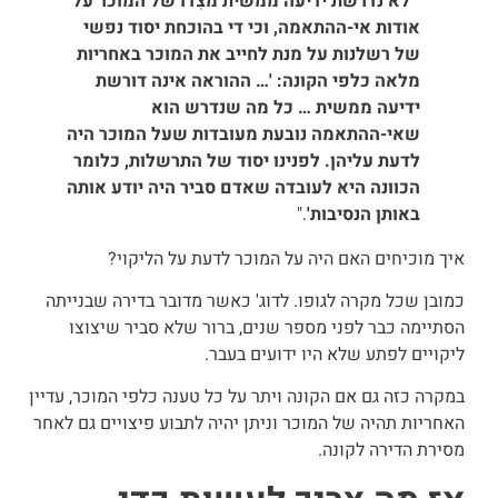
"
לא נדרשת ידיעה ממשית מצִדו של המוכר על
אודות אי-ההתאמה, וכי די בהוכחת יסוד נפשי
של רשלנות על מנת לחייב את המוכר באחריות
מלאה כלפי הקונה: '…
ההוראה אינה דורשת
ידיעה ממשית
… כל מה שנדרש הוא
שאי-ההתאמה נובעת מעובדות שעל המוכר היה
לדעת עליהן.
לפנינו יסוד של התרשלות, כלומר
הכוונה היא לעובדה שאדם סביר היה יודע אותה
באותן הנסיבות'
."
איך מוכיחים האם היה על המוכר לדעת על הליקוי?
כמובן שכל מקרה לגופו. לדוג' כאשר מדובר בדירה שבנייתה
הסתיימה כבר לפני מספר שנים, ברור שלא סביר שיצוצו
ליקויים לפתע שלא היו ידועים בעבר.
במקרה כזה גם אם הקונה ויתר על כל טענה כלפי המוכר, עדיין
האחריות תהיה של המוכר וניתן יהיה לתבוע פיצויים גם לאחר
מסירת הדירה לקונה.