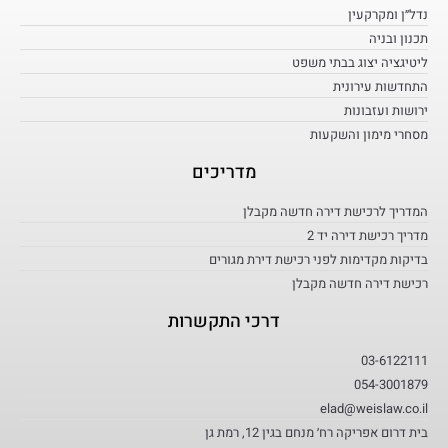
נדל״ן ומקרקעין
תכנון ובניה
ליטיגציה יצוג בבתי משפט
התחדשות עירונית
ירושות ועזבונות
מסחרי מימון והשקעות
מדריכים
המדריך לרכישת דירה חדשה מקבלן
מדריך רכישת דירה יד 2
בדיקות מקדימות לפני רכישת דירת מגורים
רכישת דירה חדשה מקבלן
דרכי התקשרות
03-6122111
054-3001879
elad@weislaw.co.il
בית דרום אפריקה רח׳ מנחם בגין 12, רמת גן